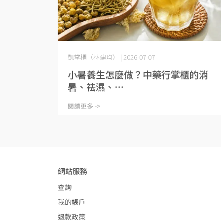
凱掌櫃（林建均） | 2026-07-07
小暑養生怎麼做？中藥行掌櫃的消
暑、祛濕、⋯
閱讀更多 ->
網站服務
查詢
我的帳戶
退款政策