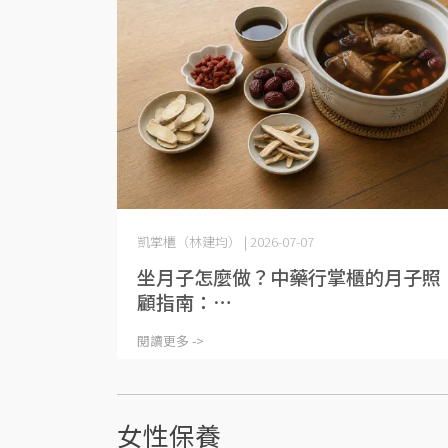
凱掌櫃（林建均） | 2026-07-07
坐月子怎麼做？中藥行掌櫃的月子照
顧指南：⋯
閱讀更多 ->
女性保養