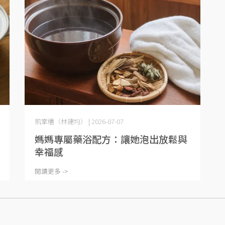
凱掌櫃（林建均） | 2026-07-07
媽媽專屬藥浴配方：讓她泡出放鬆與
幸福感
閱讀更多 ->