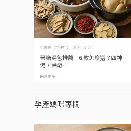
凱掌櫃（林建均） | 2026-07-25
藥膳湯包推薦｜6 款怎麼選？四神
湯・藥燉⋯
閱讀更多 ->
孕產媽咪專欄