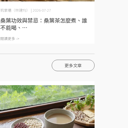
凱掌櫃（林建均） | 2026-07-27
桑葉功效與禁忌：桑葉茶怎麼煮、誰
不能喝、⋯
閱讀更多 ->
更多文章