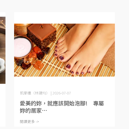
凱掌櫃（林建均） | 2026-07-07
愛美的妳，就應該開始泡腳! 專屬
妳的居家⋯
閱讀更多 ->