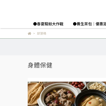
●春夏驅蚊大作戰
●養生茶包│優惠
部落格
身體保健