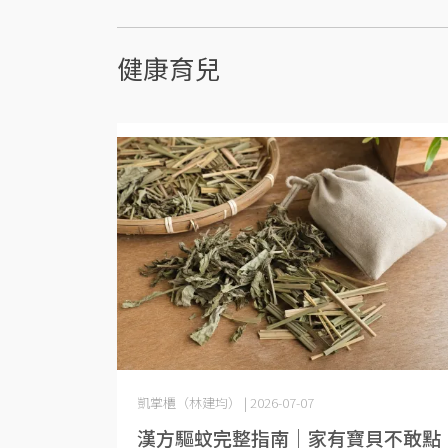
健康育兒
凱掌櫃（林建均） | 2026-07-07
漢方驅蚊完整指南｜家有寶貝不敢點