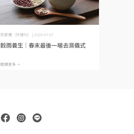
凱掌櫃（林建均） | 2026-07-07
穀雨養生｜春末最後一場去濕儀式
閱讀更多 ->