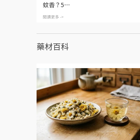
蚊香？5⋯
閱讀更多 ->
藥材百科