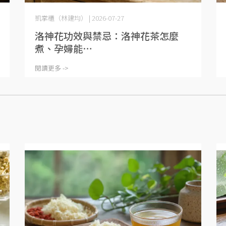
凱掌櫃（林建均） | 2026-07-27
洛神花功效與禁忌：洛神花茶怎麼
煮、孕婦能⋯
閱讀更多 ->