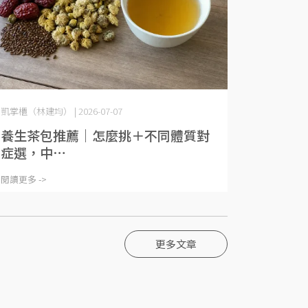
凱掌櫃（林建均） | 2026-07-07
養生茶包推薦｜怎麼挑＋不同體質對
症選，中⋯
閱讀更多 ->
更多文章