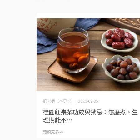
凱掌櫃（林建均） | 2026-07-25
桂圓紅棗茶功效與禁忌：怎麼煮、生
理期能不⋯
閱讀更多 ->