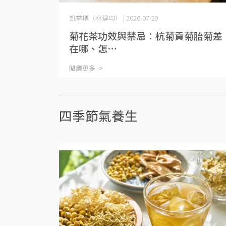
凱掌櫃（林建均） | 2026-07-29
菊花茶功效與禁忌：杭菊貢菊胎菊差
在哪、怎⋯
閱讀更多 ->
四季節氣養生